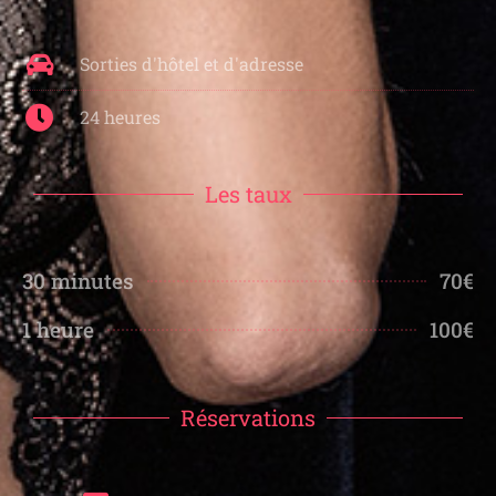
Sorties d'hôtel et d'adresse
24 heures
Les taux
30 minutes
70€
1 heure
100€
Réservations