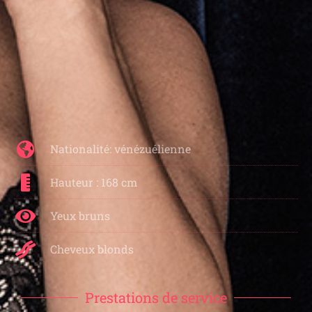
Nationalité: vénézuélienne
Hauteur : 168 cm
Yeux bruns
Cheveux blonds
Prestations de service